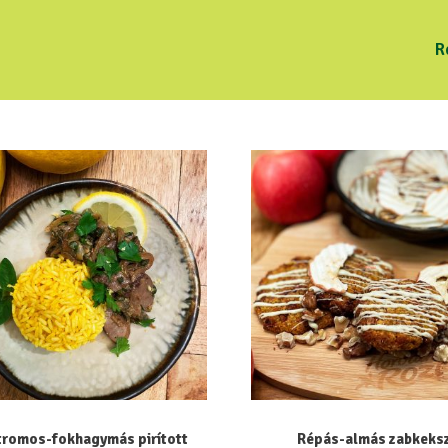
R
tromos-fokhagymás pirított
Répás-almás zabkeks