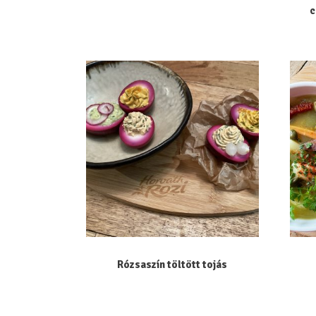
c
Rózsaszín töltött tojás