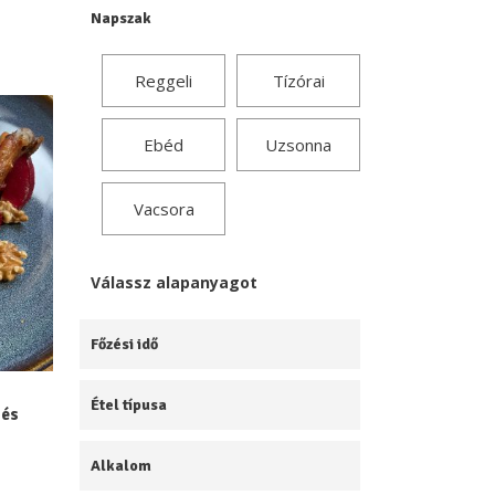
Napszak
Reggeli
Tízórai
Ebéd
Uzsonna
Vacsora
Válassz alapanyagot
Főzési idő
Étel típusa
 és
Alkalom