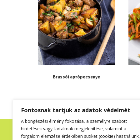
Brassói aprópecsenye
1
2
3
4
…
6
Fontosnak tartjuk az adatok védelmét
A böngészési élmény fokozása, a személyre szabott
hirdetések vagy tartalmak megjelenítése, valamint a
forgalom elemzése érdekében sütiket (cookie) használunk.