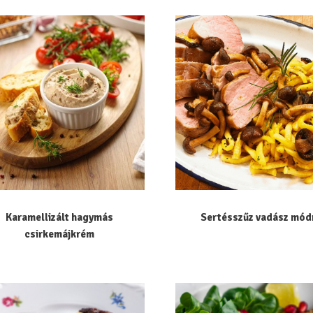
Karamellizált hagymás
Sertésszűz vadász mód
csirkemájkrém