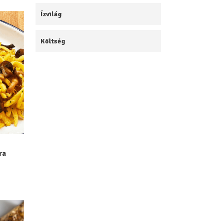
Ízvilág
Költség
ra