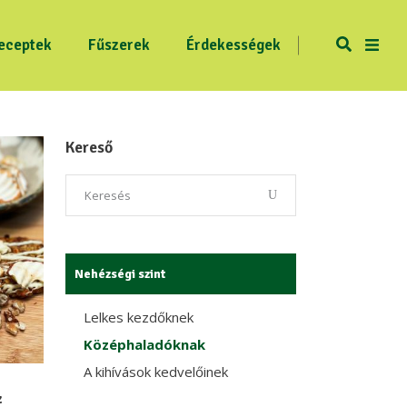
eceptek
Fűszerek
Érdekességek
Kereső
Nehézségi szint
Lelkes kezdőknek
Középhaladóknak
A kihívások kedvelőinek
z