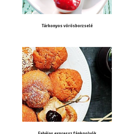
Tárkonyos vörösborzselé
Fahéjas expressz fánkgolyók