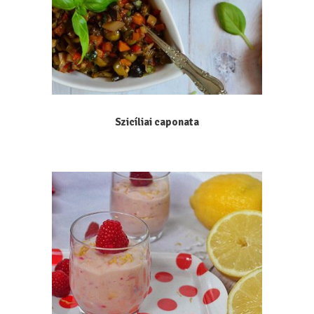
Szicíliai caponata