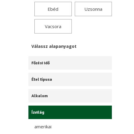
Ebéd
Uzsonna
Vacsora
Válassz alapanyagot
Főzési idő
Étel típusa
Alkalom
Ízvilág
amerikai