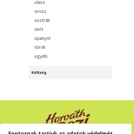
olasz
orosz
osztrák
skót
spanyol
török
egyéb
Költség
Fontosnak tartjuk az adatok védelmét