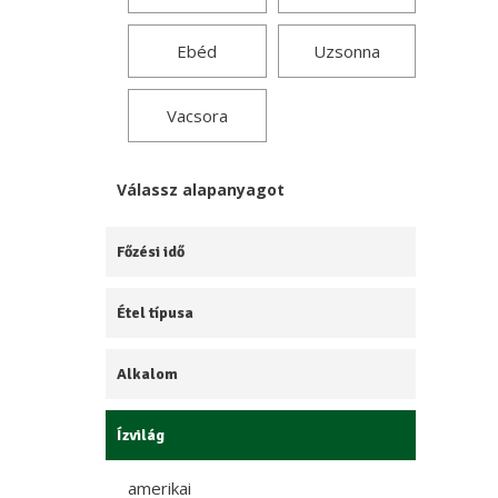
Ebéd
Uzsonna
Vacsora
Válassz alapanyagot
Főzési idő
Étel típusa
Alkalom
Ízvilág
amerikai