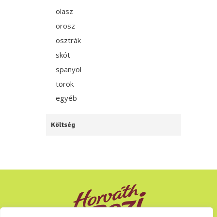
olasz
orosz
osztrák
skót
spanyol
török
egyéb
Költség