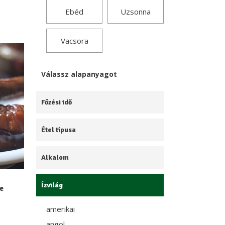
Ebéd
Uzsonna
Vacsora
Válassz alapanyagot
Főzési idő
Étel típusa
Alkalom
Ízvilág
ye
amerikai
angol