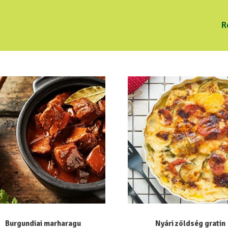
R
Burgundiai marharagu
Nyári zöldség gratin