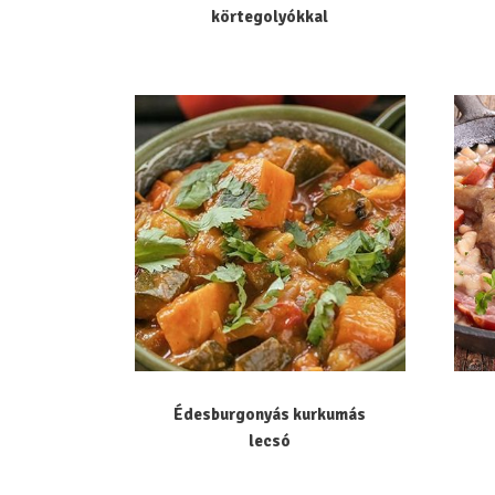
körtegolyókkal
Édesburgonyás kurkumás
lecsó