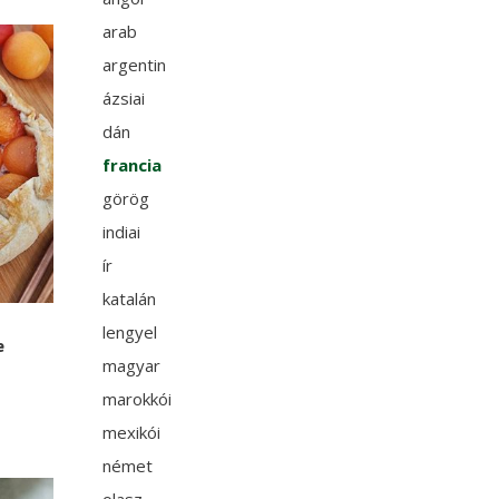
arab
argentin
ázsiai
dán
francia
görög
indiai
ír
katalán
lengyel
e
magyar
marokkói
mexikói
német