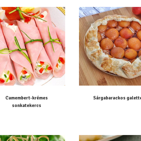
Camembert-krémes
Sárgabarackos galett
sonkatekercs