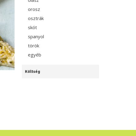
olasz
orosz
osztrák
skót
spanyol
török
egyéb
Költség