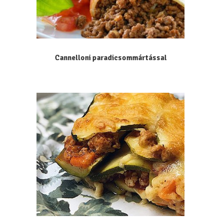
Cannelloni paradicsommártással