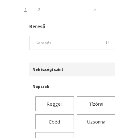
1
2
>
Kereső
Nehézségi szint
Napszak
Reggeli
Tízórai
Ebéd
Uzsonna