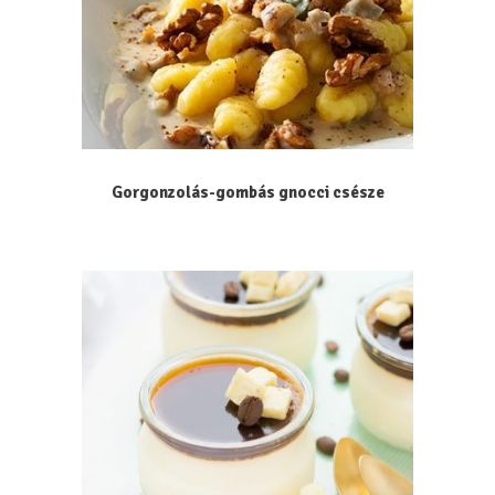
Gorgonzolás-gombás gnocci csésze