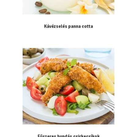
Kávézselés panna cotta
Fűszeres bundás csirkecsíkok