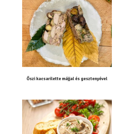
Őszi kacsarilette májjal és gesztenyével