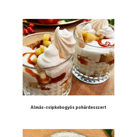
Almás-csipkebogyós pohárdesszert