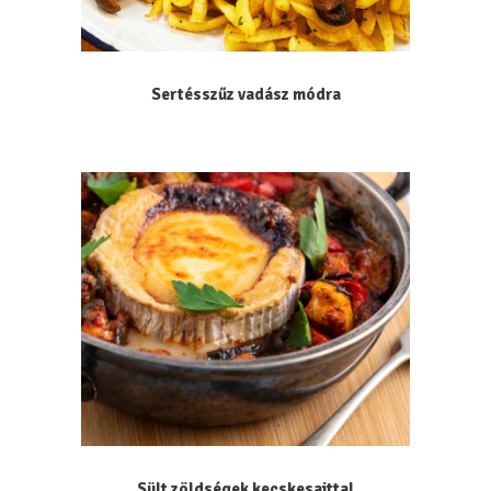
Sertésszűz vadász módra
Sült zöldségek kecskesajttal