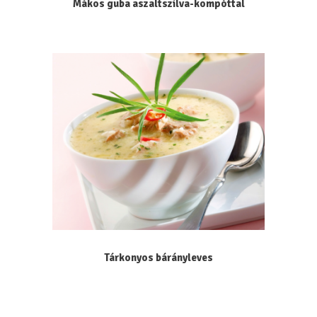
Mákos guba aszaltszilva-kompóttal
Tárkonyos bárányleves